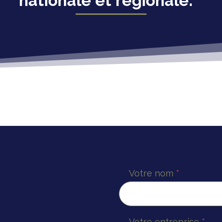
nationale et régionale. ”
Votre nom
*
Votre entreprise
*