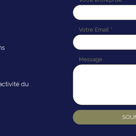
Votre Email
*
ns
Message
activité du
SOU