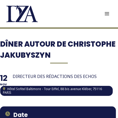
Aller
au
contenu
DÎNER AUTOUR DE CHRISTOPHE
JAKUBYSZYN
12
DIRECTEUR DES RÉDACTIONS DES ECHOS
NOV
Hôtel Sofitel Baltimore - Tour Eiffel
, 88 bis avenue Kléber, 75116
PARIS
Date